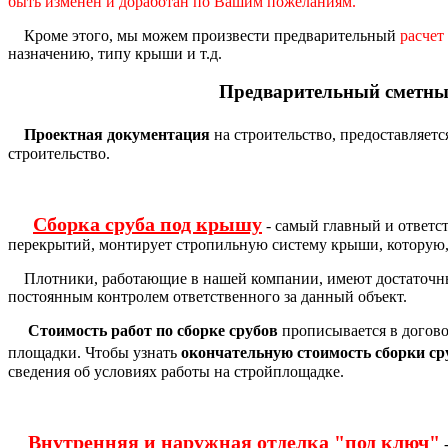
быть изменён и доработан по Вашим пожеланиям.
Кроме этого, мы можем произвести предварительный
расчет
назначению, типу крыши и т.д.
Предварительный сметны
Проектная документация
на строительство, предоставляется
строительство.
Сборка сруба под крышу
- самый главный и ответст
перекрытий, монтирует стропильную систему крыши, которую,
Плотники, работающие в нашей компании, имеют достаточный 
постоянным контролем ответственного за данный объект.
Стоимость работ по сборке срубов
прописывается в догово
площадки.
Чтобы узнать
окончательную стоимость сборки ср
сведения об условиях работы на стройплощадке.
Внутренняя и наружная отделка "под ключ"
-