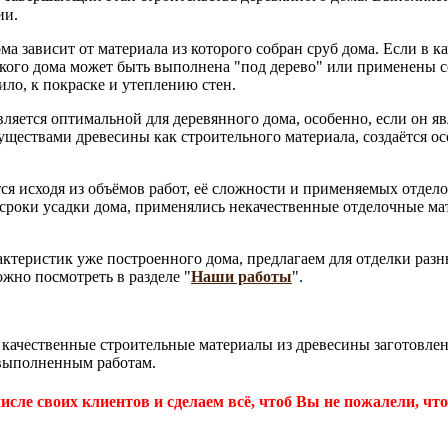
ии.
 зависит от материала из которого собран сруб дома. Если в к
акого дома может быть выполнена "под дерево" или применены 
ило, к покраске и утеплению стен.
вляется оптимальной для деревянного дома, особенно, если он яв
имуществами древесины как строительного материала, создаётся 
ся исходя из объёмов работ, её сложности и применяемых отдел
 сроки усадки дома, применялись некачественные отделочные м
еристик уже построенного дома, предлагаем для отделки разны
жно посмотреть в разделе "
Наши работы
".
качественные строительные материалы из древесины заготовлен
 выполненным работам.
исле своих клиентов и сделаем всё, чтоб Вы не пожалели, что